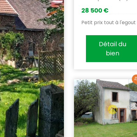
28 500 €
Petit prix tout à l'egout
Détail du
bien
S