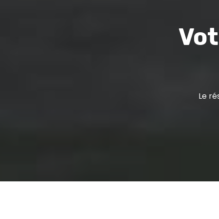
Vot
Le ré