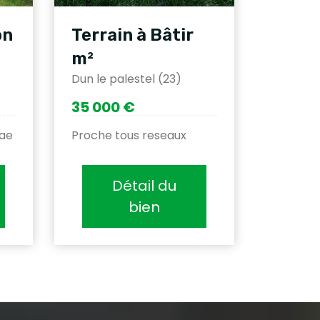
on
Terrain à Bâtir
m²
Dun le palestel (23)
35 000 €
tae
Proche tous reseaux
Détail du
bien