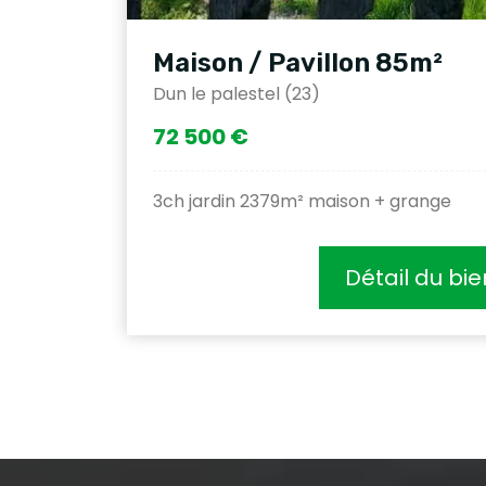
Maison / Pavillon 85m²
Dun le palestel (23)
72 500 €
3ch jardin 2379m² maison + grange
Détail du bie