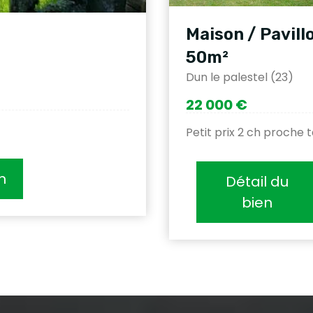
Maison / Pavill
50m²
Dun le palestel (23)
22 000 €
Petit prix 2 ch proche 
n
Détail du
bien