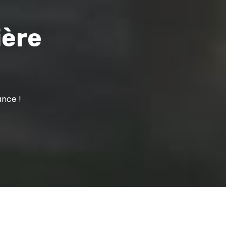
ière
ance !