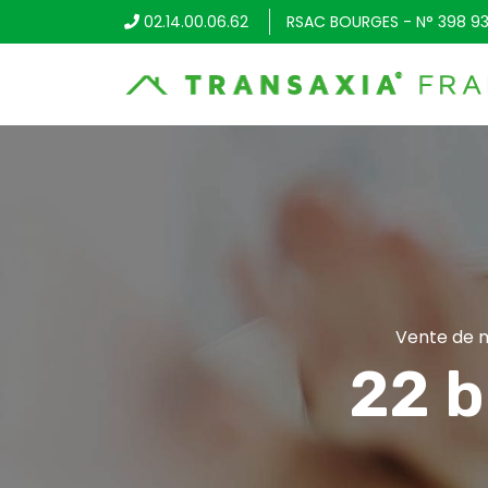
02.14.00.06.62
RSAC BOURGES - N° 398 93
Vente de m
22 b