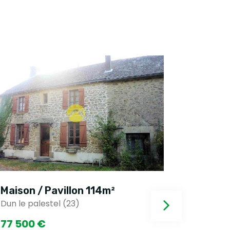
Maison / Pavillon 114m²
Maison 
Dun le palestel (23)
Dun le pa
77 500 €
37 500