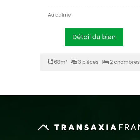
 grange
Au calme
Détail du bien
chambres
68m²
3 pièces
2 chambres