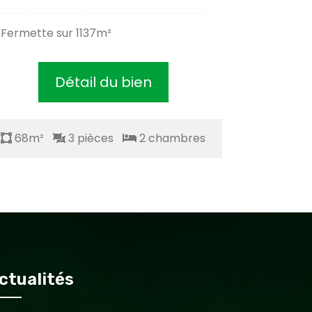
Fermette sur 1137m²
Ideal sp
Détail du bien
68m²
3 pièces
2 chambres
68m²
ctualités