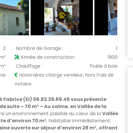
2
Nombre de Garage :
1
 m²
Année de construction :
1900
 m²
Chauffage :
Poêle à bois
ans
Honoraires charge vendeur, hors frais de
notaire
Fabrice (EI) 06.82.39.89.49 vous présen
te
 suite – 70 m² – Au calme, en Vallée de la
ns un environnement paisible au cœur de la
Vallée
e d’environ 70 m²
, habitable immédiatement,
sine ouverte sur séjour d’environ 28 m², offrant