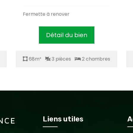
Fermette à renover
Détail du bien
68m²
3 pièces
2 chambres
Liens utiles
A