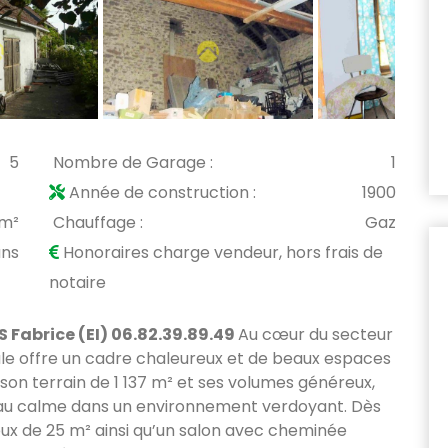
5
Nombre de Garage :
1
Année de construction :
1900
 m²
Chauffage :
Gaz
ans
Honoraires charge vendeur, hors frais de
notaire
Fabrice (EI) 06.82.39.89.49
Au cœur du secteur
iale offre un cadre chaleureux et de beaux espaces
c son terrain de 1 137 m² et ses volumes généreux,
ie au calme dans un environnement verdoyant. Dès
neux de 25 m² ainsi qu’un salon avec cheminée