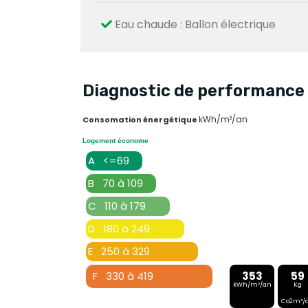
Eau chaude : Ballon électrique
Diagnostic de performance 
kWh/m²/an
Consomation énergétique
Logement économe
A <=69
B 70 à 109
C 110 à 179
D 180 à 249
E 250 à 329
F 330 à 419
353
59
kWh/m²/an
Kg
Co2m²/