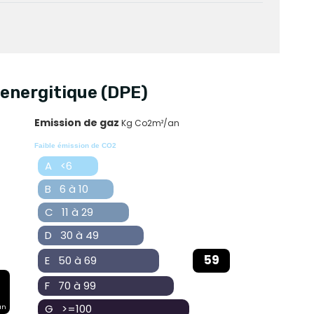
energitique (DPE)
Emission de gaz
Kg Co2m²/an
Faible émission de CO2
A <6
B 6 à 10
C 11 à 29
D 30 à 49
59
E 50 à 69
F 70 à 99
G >=100
an