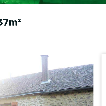
137m²