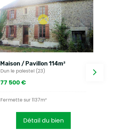
Maison / Pavillon 114m²
Maison 
Dun le palestel (23)
Dun le pa
77 500 €
37 500
Fermette sur 1137m²
Ideal sp
Détail du bien