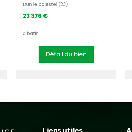
Dun le palestel (23)
23 376 €
à batir
Détail du bien
Liens utiles
A