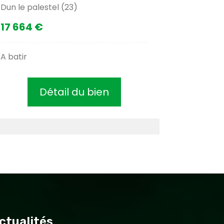
Dun le palestel (23)
17 664 €
A batir
Détail du bien
ctualités