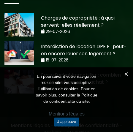
Charges de copropriété : à quoi
servent-elles réellement ?
29-07-2026
Interdiction de location DPE F : peut-
on encore louer son logement ?
15-07-2026
Frais d'achat immobilier : combien
En poursuivant votre navigation
coûte réellement un achat ?
sur ce site, vous acceptez
15-07-2026
l’utilisation de cookies. Pour en
savoir plus, consulter
la Politique
de confidentialité
du site.
Mentions légales
J’approuve
Mentions légales
-
Politiques de confidentialité
-
Barème
-
Médiation