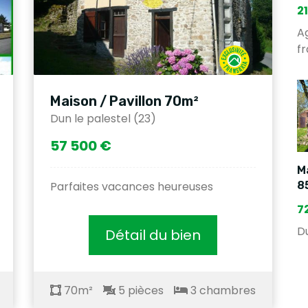
2
A
fr
Maison / Pavillon 70m²
Dun le palestel (23)
57 500 €
Ma
Parfaites vacances heureuses
8
7
Du
Détail du bien
70m²
5 pièces
3 chambres