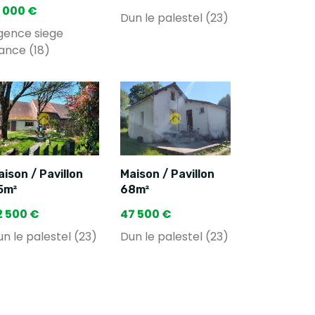
1 000 €
Dun le palestel (23)
gence siege
ance (18)
ison / Pavillon
Maison / Pavillon
5m²
68m²
2 500 €
47 500 €
n le palestel (23)
Dun le palestel (23)