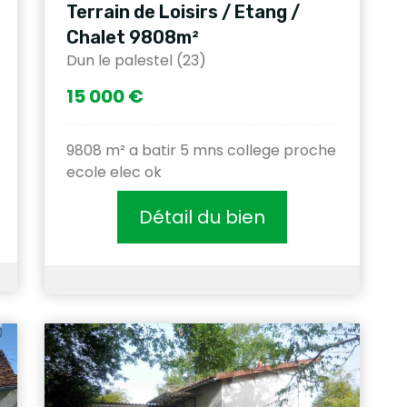
Terrain de Loisirs / Etang /
Chalet 9808m²
Dun le palestel (23)
15 000 €
9808 m² a batir 5 mns college proche
ecole elec ok
Détail du bien