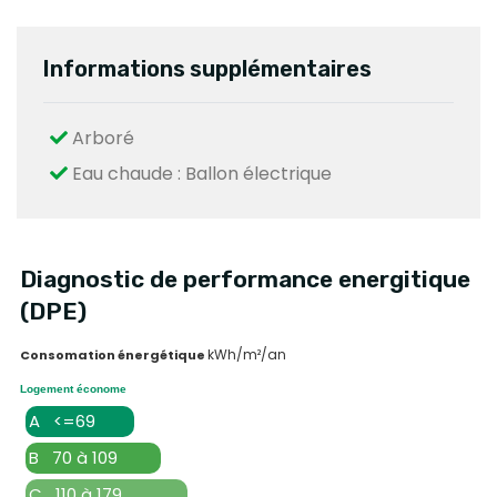
Informations supplémentaires
Arboré
Eau chaude : Ballon électrique
Diagnostic de performance energitique
(DPE)
kWh/m²/an
Consomation énergétique
Logement économe
A <=69
B 70 à 109
C 110 à 179