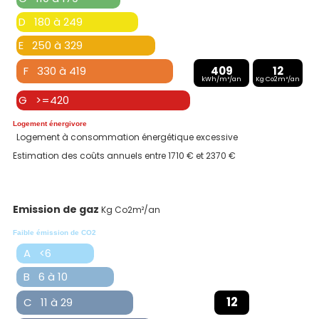
D 180 à 249
E 250 à 329
F 330 à 419
409
12
kWh/m²/an
Kg Co2m²/an
G >=420
Logement énergivore
Logement à consommation énergétique excessive
Estimation des coûts annuels entre 1710 € et 2370 €
Emission de gaz
Kg Co2m²/an
Faible émission de CO2
A <6
B 6 à 10
12
C 11 à 29