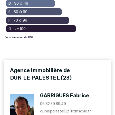
D 30 à 49
E 50 à 69
F 70 à 99
G >=100
Forte émission de CO2
Agence immobilière de
DUN LE PALESTEL (23)
GARRIGUES Fabrice
06.82.39.89.49
dunlepalestel[@]transaxia.fr